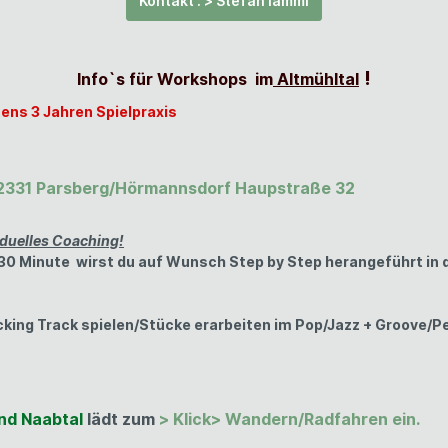
Kontakt : > Stefan lamml
!
Info`s für Workshops im
Altmühltal
ens 3 Jahren Spielpraxis
 92331 Parsberg/Hörmannsdorf Haupstraße 32
iduelles Coaching!
.30 Minute wirst du auf Wunsch
Step by Step herangeführt in
ng Track spielen/Stücke erarbeiten im Pop/Jazz + Groove/Pen
nd Naabtal
lädt zum
>
Klick> Wandern/Radfahren ein.