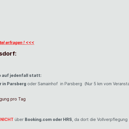
el erfragen ! <<<
sdorf
:
auf jedenfall statt:
r in Parsberg
oder Samainhof in Parsberg (Nur 5 km vom Veransta
egung pro Tag
NICHT
über
Booking.com oder HRS
, da dort die Vollverpflegung