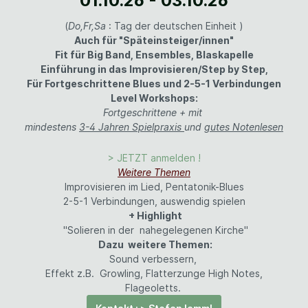
01.10.26 - 03.10.26
(
Do,Fr,Sa
: Tag der deutschen Einheit )
Auch für "Späteinsteiger/innen"
Fit für Big Band, Ensembles, Blaskapelle
Einführung in das Improvisieren/Step by Step,
Für Fortgeschrittene Blues und 2-5-1 Verbindungen
Level Workshops:
Fortgeschrittene + mit
mindestens
3-4 Jahren Spielpraxis
und
gutes Notenlesen
> JETZT anmelden !
Weitere Themen
Improvisieren im Lied, Pentatonik-Blues
2-5-1 Verbindungen, auswendig spielen
+ Highlight
"Solieren in der nahegelegenen Kirche"
Dazu weitere Themen:
Sound verbessern,
Effekt z.B. Growling, Flatterzunge High Notes,
Flageoletts.