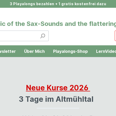
3 Playalongs bezahlen + 1 gratis kostenfrei dazu
c of the Sax-Sounds and the flattering
sletter
Über Mich
Playalongs-Shop
LernVide
hl 2026
Teneriffa
Neue Kurse 2026
3 Tage im Altmühltal