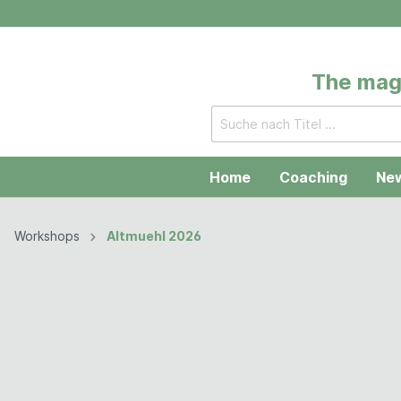
The magi
Home
Coaching
New
Workshops
Altmuehl 2026
Zur Kategorie Workshops
Mallorca
Altmue