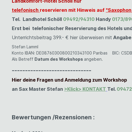
Landkomfort-Hotel Schöll nur
telefonisch
reservieren mit Hinweis auf
"Saxophon
Tel. Landhotel Schöll
09492/94310
Handy
0173/8
Erst bei telefonischer Reservierung des Hotels und
Unterrichtsbeitrag 399.- € hier überweisen mit
Angabe
Stefan Lamml
Konto
IBAN: DE08760300800210343100
Paribas
BIC: CSD
Als Betreff
Datum des Workshops
angeben.
------------------------------
Hier deine Fragen
und Anmeldung zum Workshop
an
Sax Master
Stefan
>Klick> KONTAK
T
Tel.
09472
Bewertungen /Rezensionen :