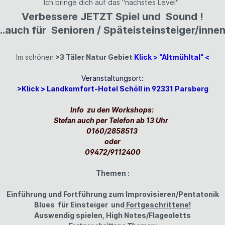
Ich bringe dich auf das "nächstes Level"
Verbessere JETZT Spiel und Sound !
..auch für Senioren / Späteisteinsteiger/inne
Im schönen
>3 Täler Natur Gebiet
Klick > "Altmühltal" <
Veranstaltungsort:
>Klick > Landkomfort-Hotel Schöll in 92331 Parsberg
Info zu den Workshops:
Stefan auch per Telefon ab 13 Uhr
0160/2858513
oder
09472/9112400
Themen :
Einführung und Fortführung zum Improvisieren/Pentatonik
Blues für Einsteiger und
Fortgeschrittene!
Auswendig spielen, High Notes/Flageoletts