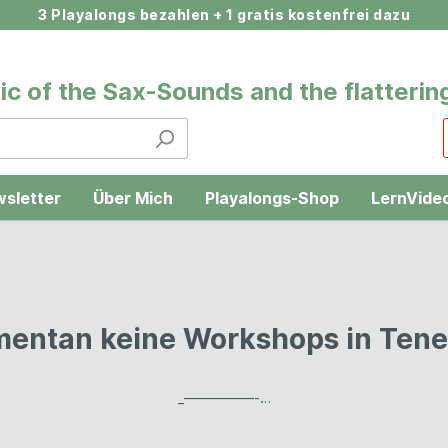
3 Playalongs bezahlen + 1 gratis kostenfrei dazu
c of the Sax-Sounds and the flattering
sletter
Über Mich
Playalongs-Shop
LernVide
hl 2026
Teneriffa
entan keine Workshops in Tener
_—————-…