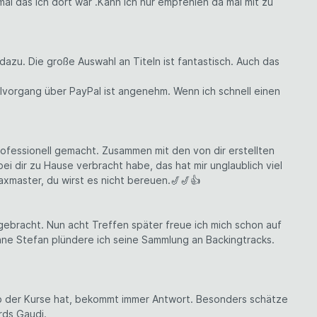
al das ich dort war .Kann ich nur empfehlen da mal mit zu
azu. Die große Auswahl an Titeln ist fantastisch. Auch das
lvorgang über PayPal ist angenehm. Wenn ich schnell einen
ofessionell gemacht. Zusammen mit den von dir erstellten
 dir zu Hause verbracht habe, das hat mir unglaublich viel
xmaster, du wirst es nicht bereuen.🎷🎷👍
 gebracht. Nun acht Treffen später freue ich mich schon auf
hne Stefan plündere ich seine Sammlung an Backingtracks.
lb der Kurse hat, bekommt immer Antwort. Besonders schätze
rds Gaudi.