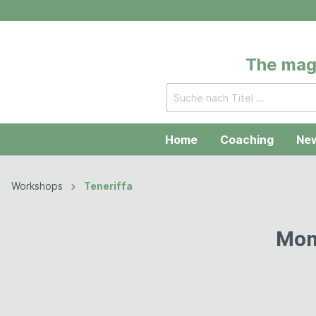
The magi
Home
Coaching
New
Workshops
Teneriffa
Zur Kategorie Workshops
Mallorca
Altmue
Mom