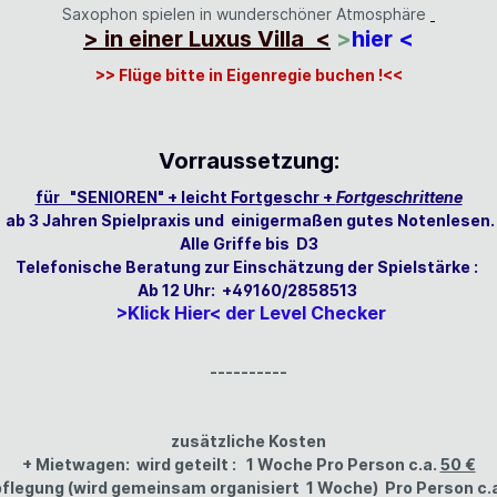
Saxophon spielen in wunderschöner Atmosphäre
> in einer Luxus Villa <
>
hier <
>> Flüge bitte in Eigenregie buchen !<<
Vorraussetzung:
für "SENIOREN" + leicht Fortgeschr +
Fortgeschrittene
ab 3 Jahren Spielpraxis und einigermaßen gutes Notenlesen.
Alle Griffe bis D3
Telefonische Beratung zur Einschätzung der Spielstärke :
Ab 12 Uhr: +49160/2858513
>Klick Hier< der Level Checker
----------
zusätzliche Kosten
+ Mietwagen: wird geteilt : 1 Woche Pro Person c.a.
50 €
pflegung (wird gemeinsam organisiert 1 Woche) Pro Person c.