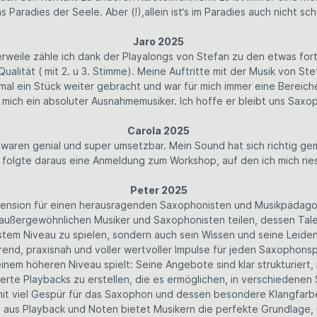
 Paradies der Seele. Aber (!),allein ist‘s im Paradies auch nicht 
Jaro 2025
lerweile zähle ich dank der Playalongs von Stefan zu den etwas for
 Qualität ( mit 2. u 3. Stimme). Meine Auftritte mit der Musik von St
al ein Stück weiter gebracht und war für mich immer eine Bereich
 mich ein absoluter Ausnahmemusiker. Ich hoffe er bleibt uns Saxop
Carola 2025
 waren genial und super umsetzbar. Mein Sound hat sich richtig ge
h folgte daraus eine Anmeldung zum Workshop, auf den ich mich ries
Peter 2025
ension für einen herausragenden Saxophonisten und Musikpädag
 außergewöhnlichen Musiker und Saxophonisten teilen, dessen Tal
chstem Niveau zu spielen, sondern auch sein Wissen und seine Lei
rend, praxisnah und voller wertvoller Impulse für jeden Saxophonsp
nem höheren Niveau spielt: Seine Angebote sind klar strukturiert, 
te Playbacks zu erstellen, die es ermöglichen, in verschiedenen 
it viel Gespür für das Saxophon und dessen besondere Klangfarben
us Playback und Noten bietet Musikern die perfekte Grundlage, um