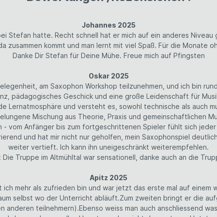
Johannes 2025
bei Stefan hatte. Recht schnell hat er mich auf ein anderes Niveau
 da zusammen kommt und man lernt mit viel Spaß. Für die Monate o
Danke Dir Stefan für Deine Mühe. Freue mich auf Pfingsten
Oskar 2025
Gelegenheit, am Saxophon Workshop teilzunehmen, und ich bin run
, pädagogisches Geschick und eine große Leidenschaft für Musik. 
e Lernatmosphäre und versteht es, sowohl technische als auch mus
elungene Mischung aus Theorie, Praxis und gemeinschaftlichen Mus
- vom Anfänger bis zum fortgeschrittenen Spieler fühlt sich jede
erierend und hat mir nicht nur geholfen, mein Saxophonspiel deutl
weiter vertieft. Ich kann ihn uneigeschränkt weiterempfehlen.
: Die Truppe im Altmühltal war sensationell, danke auch an die Trup
Apitz 2025
it ich mehr als zufrieden bin und war jetzt das erste mal auf einem
Raum selbst wo der Unterricht abläuft.Zum zweiten bringt er die au
 den anderen teilnehmern).Ebenso weiss man auch anschliessend wa