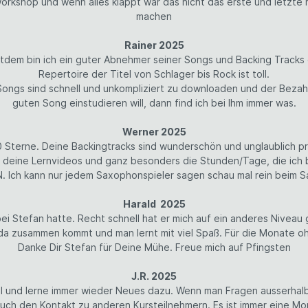
rkshop und wenn alles klappt war das nicht das erste und letzte m
machen
Rainer 2025
dem bin ich ein guter Abnehmer seiner Songs und Backing Tracks d
Repertoire der Titel von Schlager bis Rock ist toll.
ongs sind schnell und unkompliziert zu downloaden und der Bezah
guten Song einstudieren will, dann find ich bei Ihm immer was.
Werner 2025
0 Sterne. Deine Backingtracks sind wunderschön und unglaublich pr
 deine Lernvideos und ganz besonders die Stunden/Tage, die ich bei
 Ich kann nur jedem Saxophonspieler sagen schau mal rein beim Sa
Harald 2025
bei Stefan hatte. Recht schnell hat er mich auf ein anderes Niveau
 da zusammen kommt und man lernt mit viel Spaß. Für die Monate o
Danke Dir Stefan für Deine Mühe. Freue mich auf Pfingsten
J.R. 2025
ml und lerne immer wieder Neues dazu. Wenn man Fragen ausserha
auch den Kontakt zu anderen Kursteilnehmern. Es ist immer eine Mo